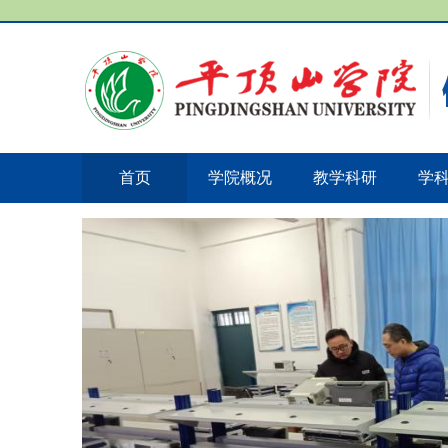
首页
学院概况
教学科研
学