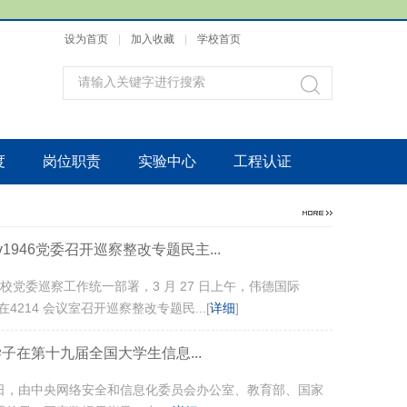
设为首页
|
加入收藏
|
学校首页
度
岗位职责
实验中心
工程认证
1946党委召开巡察整改专题民主...
学校党委巡察工作统一部署，3 月 27 日上午，伟德国际
委在4214 会议室召开巡察整改专题民...[
详细
]
子在第十九届全国大学生信息...
月22日，由中央网络安全和信息化委员会办公室、教育部、国家